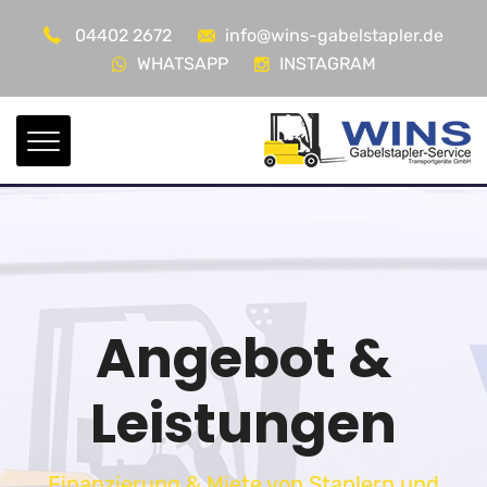
04402 2672
info@wins-gabelstapler.de
WHATSAPP
INSTAGRAM
Angebot &
Leistungen
Finanzierung & Miete von Staplern und