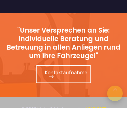
"Unser Versprechen an Sie:
individuelle Beratung und
Betreuung in allen Anliegen rund
um ihre Fahrzeuge!"
Kontaktaufnahme
© 2022 Web- & Werbeagentur
UMSICHT
IMPRESSUM
DATENSCHUTZ
KONTAKT